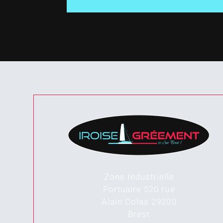
Zone Industrielle
Portuaire 520 rue
Alain Colas
29200
Brest