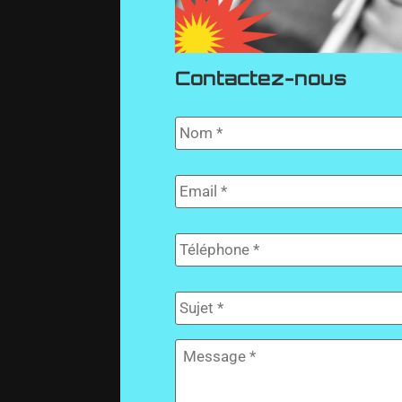
Contactez-nous
Nom
*
E-
mail
*
Téléphone
*
Sujet
*
Message
*