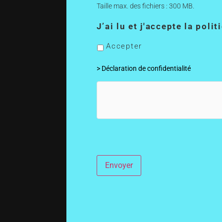
Taille max. des fichiers : 300 MB.
J’ai lu et j'accepte la poli
Accepter
> Déclaration de confidentialité
hCaptcha