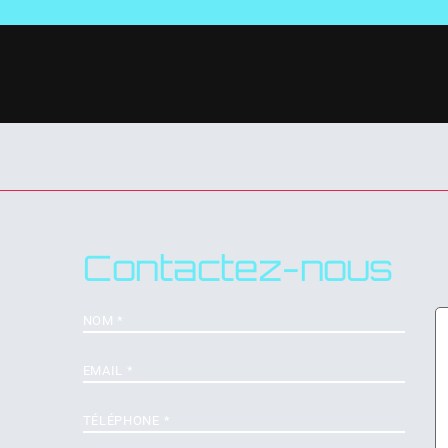
Contactez-nous
Nom
*
M
E-
mail
*
Téléphone
*