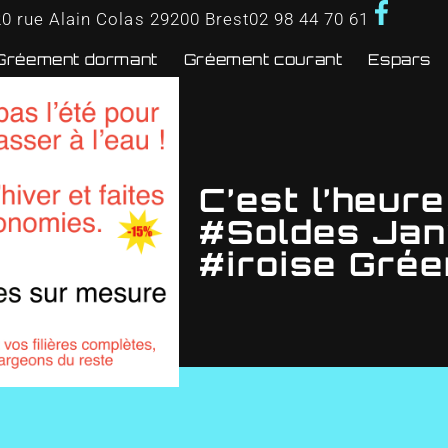
20 rue Alain Colas
29200
Brest
02 98 44 70 61
Gréement dormant
Gréement courant
Espars
C’est l’heur
#Soldes Janv
#iroise Gré