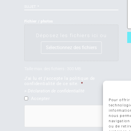
Sujet
*
Fichier / photos
Déposez les fichiers ici ou
Sélectionnez des fichiers
Taille max. des fichiers : 300 MB.
J’ai lu et j'accepte la politique de
confidentialité de ce site.
*
> Déclaration de confidentialité
Accepter
Pour offrir
technologi
hCaptcha
informatio
nous perme
navigation 
ou de reti